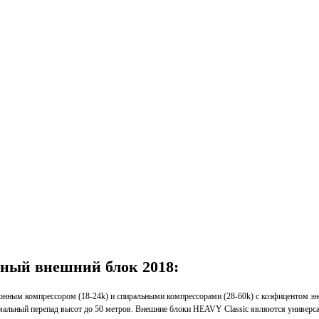
ный внешний блок 2018:
ым компрессором (18-24k) и спиральными компрессорами (28-60k) с коэфицентом эне
имальный перепад высот до 50 метров. Внешние блоки HEAVY Classic являются универса