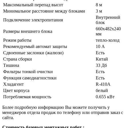
Максимальный перепад высот
8 м
Минимальное расстояние между блоками
3 м
Внутренний
Подключение электропитания
блок
660х482х240
Размеры внешнего блока
мм
Режим работы
тепло-холод
Рекомендуемый автомат защиты
10 А
Сдвоенные заслонки (жалюзи)
Есть
Страна сборки
Китай
Тишина
33 Дб
Фильтры тонкой очистки
Есть
Функция самодиагностики
Есть
Хладагент
R-410A
Цвет корпуса
белый
Потребляемая мощность
0.655 кВт
Более подробную информацию Вы можете получить у
менеджеров отдела продаж по телефону или отправив заказ с
сайта.
Стоимость базовых монтажных работ :