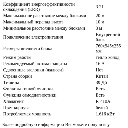
Коэффициент энергоэффективности
3.21
охлаждения (ERR)
Максимальное расстояние между блоками
20 м
Максимальный перепад высот
10 м
Минимальное расстояние между блоками
3 м
Внутренний
Подключение электропитания
блок
760х545х255
Размеры внешнего блока
мм
Режим работы
тепло-холод
Рекомендуемый автомат защиты
16 А
Сдвоенные заслонки (жалюзи)
Нет
Страна сборки
Китай
Тишина
39 Дб
Фильтры тонкой очистки
Есть
Функция самодиагностики
Есть
Хладагент
R-410A
Цвет корпуса
белый
Потребляемая мощность
1.616 кВт
Более подробную информацию Вы можете получить у