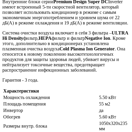
Внутренние блоки серии
Premium Design Super DC
Inverter
имеют встроенный 5-ти скоростной вентилятор, который
позволяет использовать кондиционер в режиме с самым
экономичным энергопотреблением и уровнем шума от 22
дБ(A) в режиме охлаждения и 19 дБ(A) в режиме вентиляции.
Система очистки воздуха включает в себя 3 фильтра –
ULTRA
Hi Density
фильтр,
HEPA
фильтр и фильтр
Negative Ion
. Кроме
этого, дополнительно в кондиционерах установлена
плазменная очистка воздуха
Cold Plasma Ion Generator
. Она
относится к новому поколению высокотехнологичных
продуктов для защиты здоровья людей, убивает вирусы и
нейтрализует токсичные вещества, предотвращает
распространение инфекционных заболеваний.
Гарантия - 3 года.
Характеристики
Мощность охлаждения
5.50 кВт
Площадь помещения
55 м2
Инвертор
да
Обогрев
5.60 кВт
1050х320х235
Размеры внутр. блока
мм