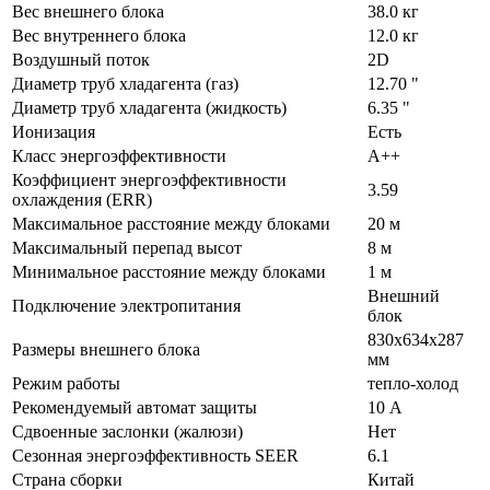
Вес внешнего блока
38.0 кг
Вес внутреннего блока
12.0 кг
Воздушный поток
2D
Диаметр труб хладагента (газ)
12.70 "
Диаметр труб хладагента (жидкость)
6.35 "
Ионизация
Есть
Класс энергоэффективности
A++
Коэффициент энергоэффективности
3.59
охлаждения (ERR)
Максимальное расстояние между блоками
20 м
Максимальный перепад высот
8 м
Минимальное расстояние между блоками
1 м
Внешний
Подключение электропитания
блок
830х634х287
Размеры внешнего блока
мм
Режим работы
тепло-холод
Рекомендуемый автомат защиты
10 А
Сдвоенные заслонки (жалюзи)
Нет
Сезонная энергоэффективность SEER
6.1
Страна сборки
Китай