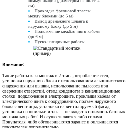
коммуникации (диаметром не более 4
см)
Прокладка фреоновой трассы
между блоками (до 5 м)
Вывод дренажного шланга к
наружному блоку (до 5 м)
Подключение межблочного кабеля
(до 6 м)
Пуско-наладочные работы
Внимание!
Такие работы как: монтаж в 2 этапа, штробление стен,
установка наружного блока с использованием альпинистского
снаряжения или вышки, использование пылесоса при
сверлении отверстий, отвод конденсата в канализационные
стояки, подключение в электрощите, прокладка кабеля от
электрического щита к оборудованию, подъем наружного
блока с лестницы, установка на вентилируемый фасад,
установка на шпильки и т.п. — не входят в стоимость базовых
монтажных работ! И осуществляются либо силами
Покупателя, либо обговариваются заранее и оплачиваются
покупателем дополнительно.