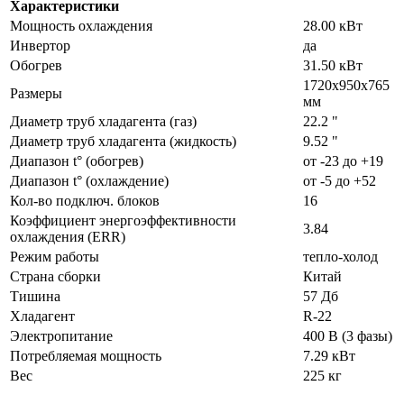
Характеристики
Мощность охлаждения
28.00 кВт
Инвертор
да
Обогрев
31.50 кВт
1720х950х765
Размеры
мм
Диаметр труб хладагента (газ)
22.2 "
Диаметр труб хладагента (жидкость)
9.52 "
Диапазон t° (обогрев)
от -23 до +19
Диапазон t° (охлаждение)
от -5 до +52
Кол-во подключ. блоков
16
Коэффициент энергоэффективности
3.84
охлаждения (ERR)
Режим работы
тепло-холод
Страна сборки
Китай
Тишина
57 Дб
Хладагент
R-22
Электропитание
400 В (3 фазы)
Потребляемая мощность
7.29 кВт
Вес
225 кг