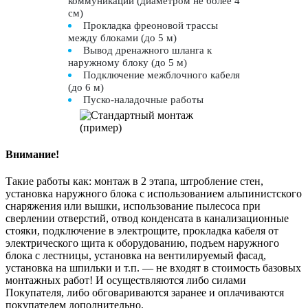
коммуникации (диаметром не более 4
см)
Прокладка фреоновой трассы
между блоками (до 5 м)
Вывод дренажного шланга к
наружному блоку (до 5 м)
Подключение межблочного кабеля
(до 6 м)
Пуско-наладочные работы
Внимание!
Такие работы как: монтаж в 2 этапа, штробление стен,
установка наружного блока с использованием альпинистского
снаряжения или вышки, использование пылесоса при
сверлении отверстий, отвод конденсата в канализационные
стояки, подключение в электрощите, прокладка кабеля от
электрического щита к оборудованию, подъем наружного
блока с лестницы, установка на вентилируемый фасад,
установка на шпильки и т.п. — не входят в стоимость базовых
монтажных работ! И осуществляются либо силами
Покупателя, либо обговариваются заранее и оплачиваются
покупателем дополнительно.