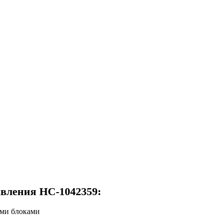
авления НС-1042359:
ыми блоками