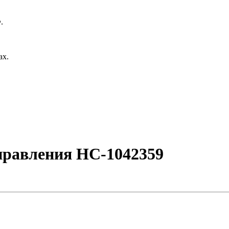
.
ах.
управления НС-1042359